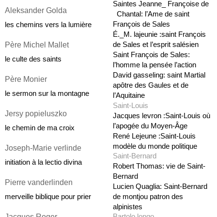
Saintes Jeanne_ Françoise de 
Aleksander Golda 
  Chantal: l’Ame de saint 
François de Sales
les chemins vers la lumière
É._M. lajeunie :saint François 
Père Michel Mallet
de Sales et l’esprit salésien
Saint François de Sales: 
le culte des saints
l’homme la pensée l’action 
David gasseling: saint Martial 
Père Monier
apôtre des Gaules et de 
le sermon sur la montagne
l’Aquitaine
Saint-Louis
Jersy popieluszko 
Jacques levron :Saint-Louis où 
l’apogée du Moyen-Âge
le chemin de ma croix
René Lejeune :Saint-Louis 
modèle du monde politique
Joseph-Marie verlinde
Saint-Bernard
initiation à la lectio divina
Robert Thomas: vie de Saint-
Bernard
Pierre vanderlinden
Lucien Quaglia: Saint-Bernard 
de montjou patron des 
merveille biblique pour prier
alpinistes
Jacques Roger
Bartolo longo