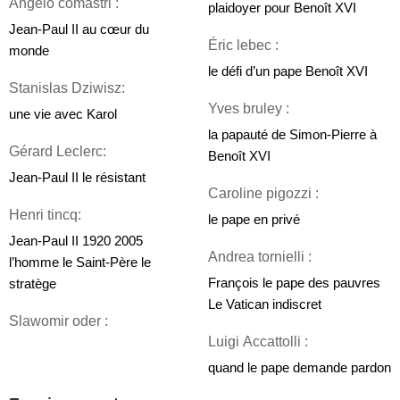
Angelo comastri :
plaidoyer pour Benoît XVI
Jean-Paul II au cœur du 
Éric lebec :
monde
le défi d’un pape Benoît XVI
Stanislas Dziwisz: 
Yves bruley :
une vie avec Karol
la papauté de Simon-Pierre à 
Gérard Leclerc: 
Benoît XVI
Jean-Paul II le résistant
Caroline pigozzi :
Henri tincq: 
le pape en privé
Jean-Paul II 1920 2005 
Andrea tornielli :
l’homme le Saint-Père le 
François le pape des pauvres
stratège
Le Vatican indiscret
Slawomir oder :
Luigi Accattolli :
quand le pape demande pardon