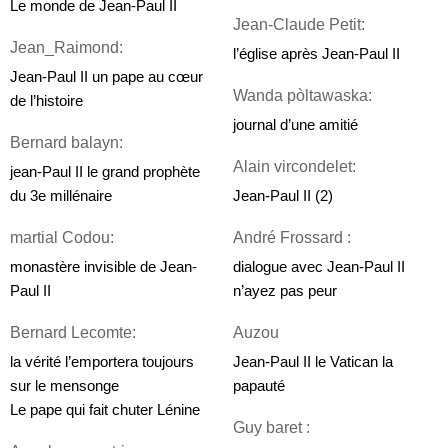
Le monde de Jean-Paul II
Jean-Claude Petit: 
Jean_Raimond:
l’église après Jean-Paul II
Jean-Paul II un pape au cœur 
Wanda pòltawaska: 
de l’histoire
journal d’une amitié
Bernard balayn:
Alain vircondelet: 
jean-Paul II le grand prophète 
Jean-Paul II (2)
du 3e millénaire
André Frossard :
martial Codou: 
dialogue avec Jean-Paul II 
monastère invisible de Jean-
n’ayez pas peur
Paul II
Auzou
Bernard Lecomte: 
Jean-Paul II le Vatican la 
la vérité l’emportera toujours 
papauté
sur le mensonge
Le pape qui fait chuter Lénine
Guy baret :