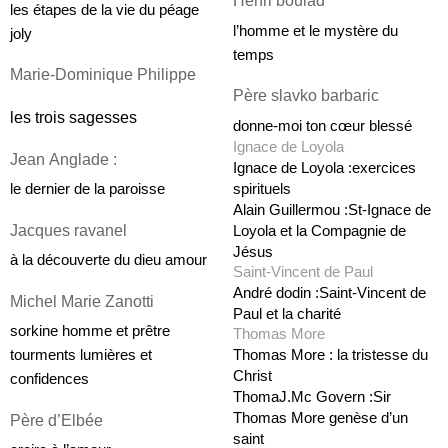
Henri boulad
les étapes de la vie du péage 
l’homme et le mystère du 
joly
temps
Marie-Dominique Philippe
Père slavko barbaric 
les trois sagesses
donne-moi ton cœur blessé
Ignace de Loyola
Jean Anglade :
Ignace de Loyola :exercices 
spirituels
le dernier de la paroisse
Alain Guillermou :St-Ignace de 
Jacques ravanel 
Loyola et la Compagnie de 
Jésus
à la découverte du dieu amour
Saint-Vincent de Paul
André dodin :Saint-Vincent de 
Michel Marie Zanotti
Paul et la charité
sorkine homme et prêtre 
Thomas More
Thomas More : la tristesse du 
tourments lumières et 
Christ
confidences
ThomaJ.Mc Govern :Sir 
Thomas More genèse d’un 
Père d’Elbée
saint