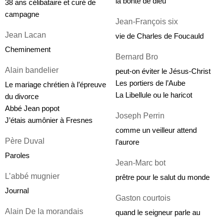
la bonté de dieu
38 ans célibataire et curé de 
campagne
Jean-François six
Jean Lacan
vie de Charles de Foucauld
Cheminement
Bernard Bro
Alain bandelier
peut-on éviter le Jésus-Christ
Les portiers de l’Aube
Le mariage chrétien à l’épreuve 
La Libellule ou le haricot
du divorce
Abbé Jean popot
Joseph Perrin
J’étais aumônier à Fresnes
comme un veilleur attend 
Père Duval
l’aurore
Paroles
Jean-Marc bot
L’abbé mugnier
prêtre pour le salut du monde
Journal
Gaston courtois
Alain De la morandais
quand le seigneur parle au 