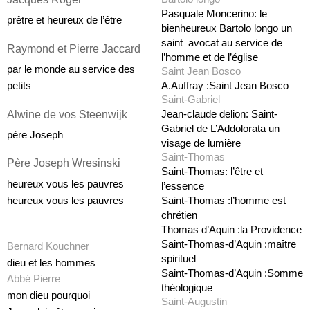
Pasquale Moncerino: le 
prêtre et heureux de l’être
bienheureux Bartolo longo un 
saint  avocat au service de 
Raymond et Pierre Jaccard 
l’homme et de l’église
par le monde au service des 
Saint Jean Bosco
A.Auffray :Saint Jean Bosco
petits
Saint-Gabriel
Alwine de vos Steenwijk
Jean-claude delion: Saint-
Gabriel de L’Addolorata un 
père Joseph
visage de lumière
Saint-Thomas
Père Joseph Wresinski
Saint-Thomas: l’être et 
heureux vous les pauvres 
l’essence
Saint-Thomas :l’homme est 
heureux vous les pauvres
chrétien
Thomas d’Aquin :la Providence
Saint-Thomas-d’Aquin :maître 
Bernard Kouchner
spirituel
dieu et les hommes
Saint-Thomas-d’Aquin :Somme 
Abbé Pierre
théologique
mon dieu pourquoi
Saint-Augustin