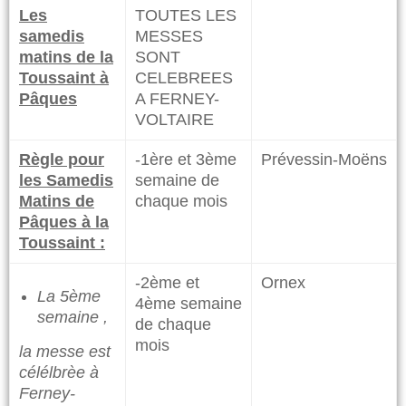
Les
TOUTES LES
samedis
MESSES
matins de la
SONT
Toussaint à
CELEBREES
Pâques
A FERNEY-
VOLTAIRE
Règle pour
-1ère et 3ème
​Prévessin-Moëns
les Samedis
semaine de
Matins de
chaque mois
Pâques à la
Toussaint :
-2ème et
Ornex
La 5ème
4ème semaine
semaine ,
de chaque
mois
la messe est
célélbrèe à
Ferney-