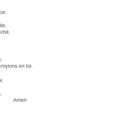
ce,
te,
éché.
e,
royions en toi.
x,
,
les. Amen