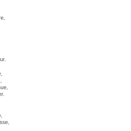
re,
ur.
,
,
nue,
r.
,
esse,