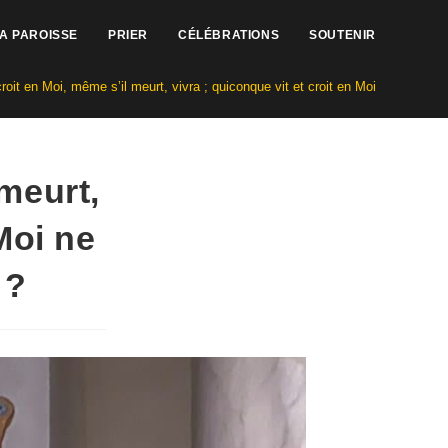
LA PAROISSE
PRIER
CÉLÉBRATIONS
SOUTENIR
croit en Moi, même s’il meurt, vivra ; quiconque vit et croit en Moi ne mourra 
 meurt,
Moi ne
 ?