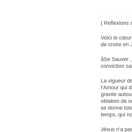
( Reflexions
Voici le cœur
de croire en J
åSe Sauver ,
conviction sa
La vigueur de
l’Amour qui do
gravite autou
oblation de s
se donne tota
temps, qui no
Jésus n’a pas