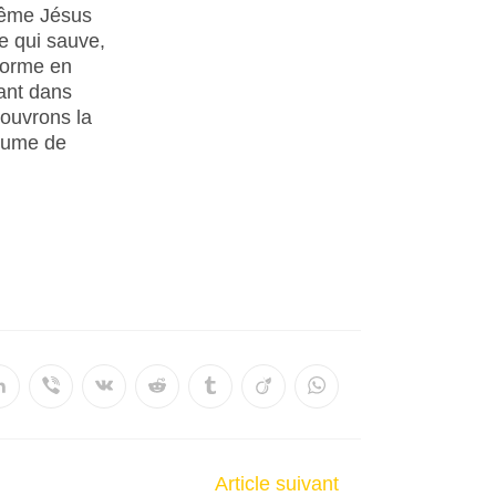
 même Jésus
le qui sauve,
sforme en
iant dans
couvrons la
yaume de
Article suivant