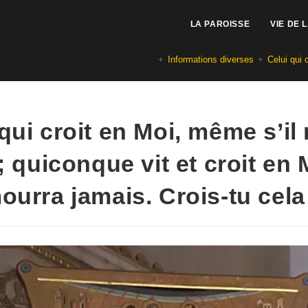
LA PAROISSE
VIE DE 
+
Informations diverses
+
Celui qui 
qui croit en Moi, même s’il
 ; quiconque vit et croit en 
ourra jamais. Crois-tu cela