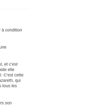
 à condition
 une
, et c’est
pide elle
. C’est cette
zareth, qui
 tous les
ers son